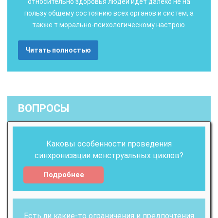
относительно здоровья людей идет далеко не на
пользу общему состоянию всех органов и систем, а
также т морально-психологическому настрою.
Читать полностью
ВОПРОСЫ
Каковы особенности проведения
синхронизации менструальных циклов?
Подробнее
Есть ли какие-то ограничения и предпочтения