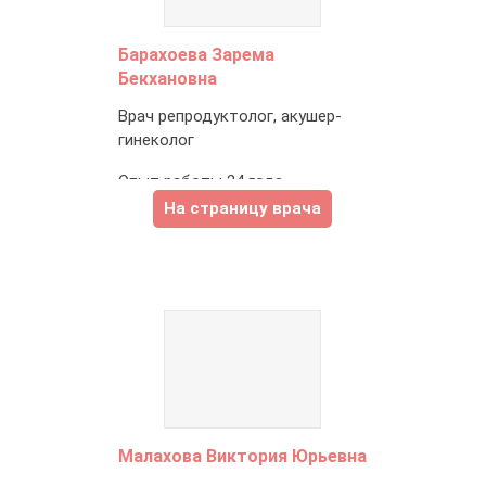
Барахоева Зарема
Бекхановна
Врач репродуктолог, акушер-
гинеколог
Опыт работы 24 года.
На страницу врача
Малахова Виктория Юрьевна