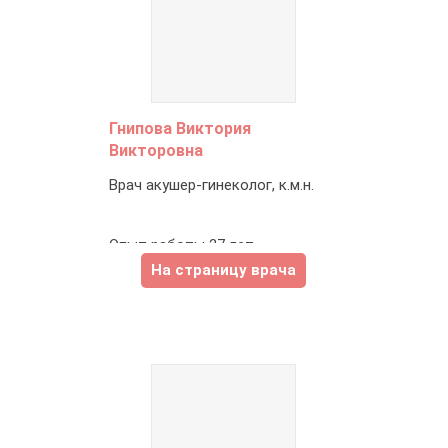
Гнипова Виктория
Викторовна
Врач акушер-гинеколог, к.м.н.
Опыт работы 27 лет.
На страницу врача