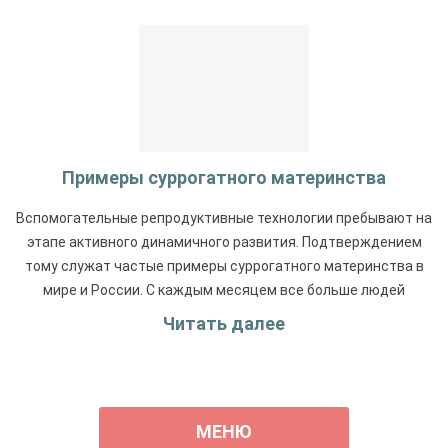
Примеры суррогатного материнства
Вспомогательные репродуктивные технологии пребывают на
этапе активного динамичного развития. Подтверждением
тому служат частые примеры суррогатного материнства в
мире и России. С каждым месяцем все больше людей
обращаются за помощью в репродуктивные центры. В
Читать далее
среднем за 1 год в РФ рождается примерно 300-400
суррогатных детей, и эта цифра имеет тенденцию к
возрастанию.
МЕНЮ