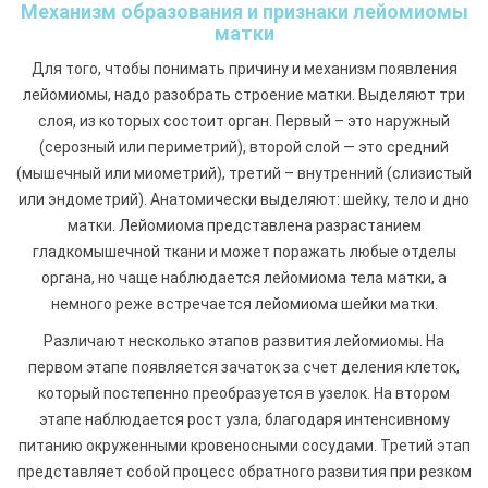
Механизм образования и признаки лейомиомы
матки
Для того, чтобы понимать причину и механизм появления
лейомиомы, надо разобрать строение матки. Выделяют три
слоя, из которых состоит орган. Первый – это наружный
(серозный или периметрий), второй слой — это средний
(мышечный или миометрий), третий – внутренний (слизистый
или эндометрий). Анатомически выделяют: шейку, тело и дно
матки. Лейомиома представлена разрастанием
гладкомышечной ткани и может поражать любые отделы
органа, но чаще наблюдается лейомиома тела матки, а
немного реже встречается лейомиома шейки матки.
Различают несколько этапов развития лейомиомы. На
первом этапе появляется зачаток за счет деления клеток,
который постепенно преобразуется в узелок. На втором
этапе наблюдается рост узла, благодаря интенсивному
питанию окруженными кровеносными сосудами. Третий этап
представляет собой процесс обратного развития при резком