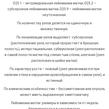
D25.1 – интрамуральная лейомиома матки; D25.2 –
субсерозная лейомиома матки; D25.9 – лейомиома матки
неуточненная.
По количеству узлов делится на одиночную и
множественную.
По локализации узлов выделяют: субсерозная
(расположение узла, который прорастает в брюшную
полость), интерстициальная, субмукозная (узел расположен
в самой полости матки под слизистым слоем, шеечная (узел
расположен в шейке матки).
По характеру роста – ложный (узел увеличивается при
наличии отека и нарушении кровообращения в самом узле), и
истинный.
По клиническим особенностям – бессимптомная или опухоль
может иметь выраженную симптоматику.
Лейомиома матки: размеры в зависимости от недель
беременности и в сантиметрах.