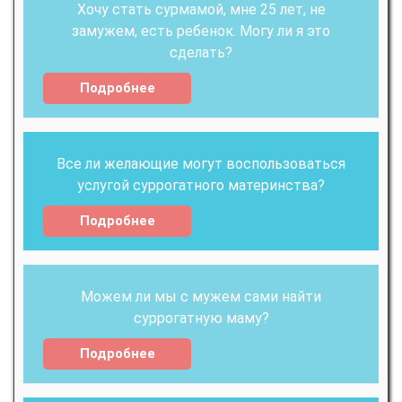
Хочу стать сурмамой, мне 25 лет, не
замужем, есть ребенок. Могу ли я это
сделать?
Подробнее
Все ли желающие могут воспользоваться
услугой суррогатного материнства?
Подробнее
Можем ли мы с мужем сами найти
суррогатную маму?
Подробнее