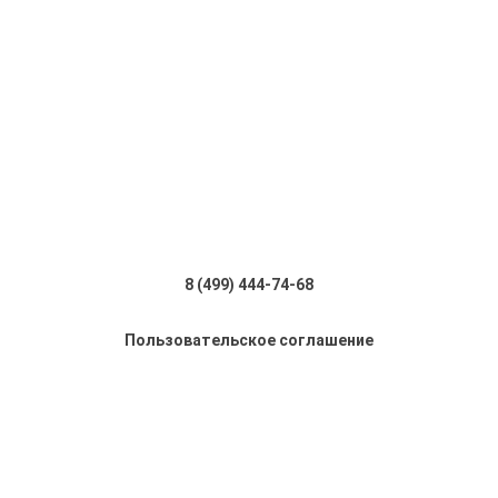
8 (499) 444-74-68
Пользовательское соглашение
Отправить сообщение об ошибке?
Ошибка:
Заказать звонок
Комментарий (дополнительно)